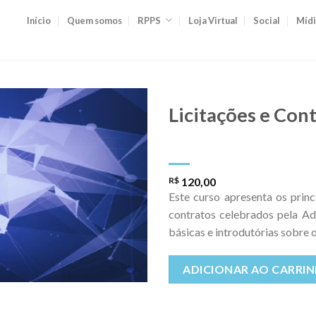
Início
Quem somos
RPPS
Loja Virtual
Social
Mídi
Licitações e Con
R$
120,00
Este curso apresenta os princi
contratos celebrados pela Ad
básicas e introdutórias sobre 
ADICIONAR AO CARRI