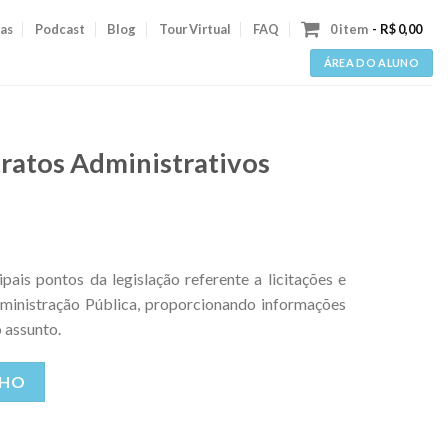
as
Podcast
Blog
Tour Virtual
FAQ
0 item
R$ 0,00
ÁREA DO ALUNO
tratos Administrativos
pais pontos da legislação referente a licitações e
ministração Pública, proporcionando informações
o assunto.
Alternative:
NHO