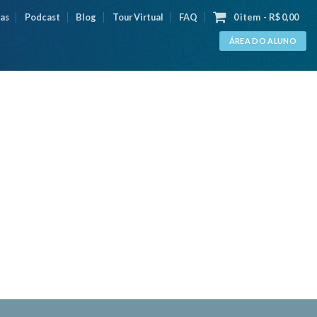
as
Podcast
Blog
Tour Virtual
FAQ
0 item
R$ 0,00
ÁREA DO ALUNO